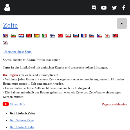
Zelte
Übersetze diese Seite.
Special thanks to
Aliana
for the translation
Tents
ist ein Logikrätsel mit einfachen Regeln und anspruchsvollen Lösungen.
Die Regeln
von Zelte sind unkompliziert:
- Verbinde jeden Baum mit einem Zelt - waagerecht oder senkrecht angrenzend. Für jeden
Baum muss genau 1 Zelt eingetragen werden.
- Dabei dürfen sich die Zelte nicht berühren, auch nicht diagonal.
- Die Zahlen außerhalb des Rasters geben an, wieviele Zelte pro Zeile/Spalte eingetragen
werden müssen.
Video Hilfe
Regeln ausblenden
6x6 Einfach Zelte
6x6 Schwer Zelte
8x8 Einfach Zelte