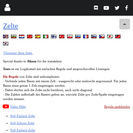
Zelte
Übersetze diese Seite.
Special thanks to
Aliana
for the translation
Tents
ist ein Logikrätsel mit einfachen Regeln und anspruchsvollen Lösungen.
Die Regeln
von Zelte sind unkompliziert:
- Verbinde jeden Baum mit einem Zelt - waagerecht oder senkrecht angrenzend. Für jeden
Baum muss genau 1 Zelt eingetragen werden.
- Dabei dürfen sich die Zelte nicht berühren, auch nicht diagonal.
- Die Zahlen außerhalb des Rasters geben an, wieviele Zelte pro Zeile/Spalte eingetragen
werden müssen.
Video Hilfe
Regeln ausblenden
6x6 Einfach Zelte
6x6 Schwer Zelte
8x8 Einfach Zelte